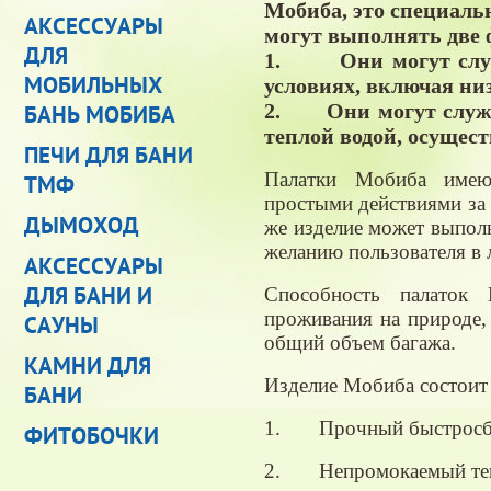
Мобиба, это специаль
АКСЕССУАРЫ
могут выполнять две
ДЛЯ
1. Они могут служ
МОБИЛЬНЫХ
условиях, включая ни
2. Они могут служит
БАНЬ МОБИБА
теплой водой, осущес
ПЕЧИ ДЛЯ БАНИ
Палатки Мобиба имеют
ТМФ
простыми действиями за 
ДЫМОХОД
же изделие может выполн
желанию пользователя в 
АКСЕССУАРЫ
ДЛЯ БАНИ И
Способность палаток 
проживания на природе,
САУНЫ
общий объем багажа.
КАМНИ ДЛЯ
Изделие Мобиба состоит 
БАНИ
1. Прочный быстросбор
ФИТОБОЧКИ
2. Непромокаемый тент 