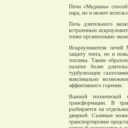
Печи «Медиана» способн
пара, но и может использ
Печь длительного экон
встроенным искроуловите
топке организовано экон
Искроуловители печей
защиту тента, но и пов
топлива. Таким образом
палатке более длител
турбулизации газоплам
максимально возможное
эффективного горения.
Важной технической 
трансформации. В тр
разбирается на отдельн
дверкой. Съемные ножк
транспортировки предста
который помещается в с