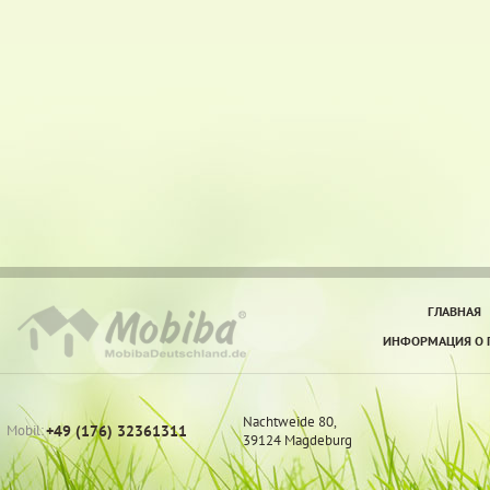
ГЛАВНАЯ
ИНФОРМАЦИЯ О П
Nachtweide 80,
Mobil:
+49 (176) 32361311
39124 Magdeburg