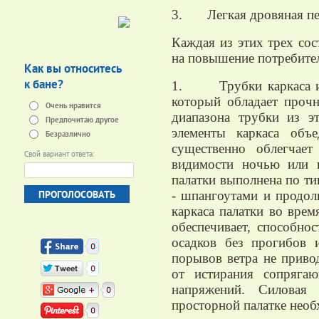
3. Легкая дровяная печ
Каждая из этих трех со
на повышение потребител
Как вы относитесь
к бане?
1. Трубки каркаса изг
который обладает проч
Очень нравится
диапазона трубки из э
Предпочитаю другое
элементы каркаса объ
Безразлично
существенно облегчае
Свой вариант ответа:
видимости ночью или в
палатки выполнена по т
- шпангоутами и продол
каркаса палатки во вре
обеспечивает, способно
осадков без прогибов 
порывов ветра не приво
от истирания сопряга
напряжений. Силовая 
просторной палатке необ